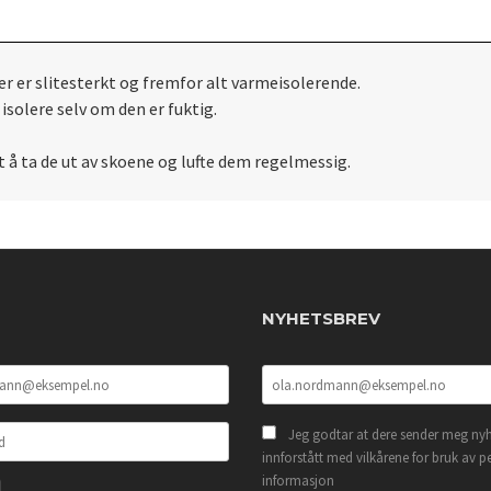
r er slitesterkt og fremfor alt varmeisolerende.
isolere selv om den er fuktig.
et å ta de ut av skoene og lufte dem regelmessig.
NYHETSBREV
Jeg godtar at dere sender meg nyh
innforstått med vilkårene for bruk av p
informasjon