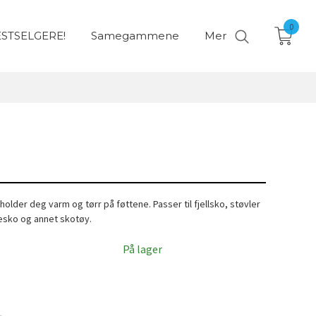
0
STSELGERE!
Samegammene
Mer
older deg varm og tørr på føttene. Passer til fjellsko, støvler
nesko og annet skotøy.
På lager