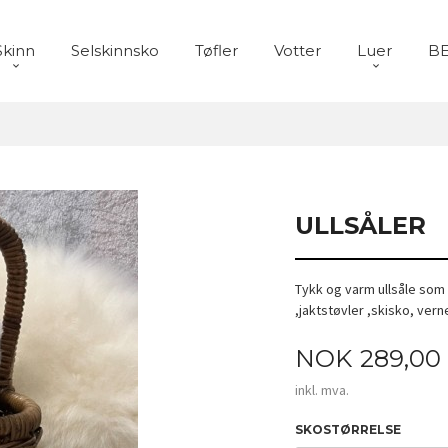
Skinn
Selskinnsko
Tøfler
Votter
Luer
BE
ULLSÅLER
Tykk og varm ullsåle som h
,jaktstøvler ,skisko, ver
Pris
NOK
289,00
inkl. mva.
SKOSTØRRELSE