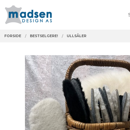
Gå
Lukk
PRODUKTER
til
innholdet
FORSIDE
BESTSELGERE!
ULLSÅLER