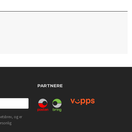
PARTNERE
etsbrev, og er
ersonlig