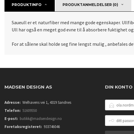
PRODUKTINFO
PRODUKTANMELDELSER (0)
Saueull er et naturfiber med mange gode egenskaper. Ullfibe
Ull har også en meget god evne til å absorbere fuktighet og 
For at sålene skal holde seg fine lengst mulig , anbefales d
MADSEN DESIGN AS
DIN KONTO
E-
Adresse:
Welhavens vei 1, 4319 Sandnes
POSTADRESSE
Telefon:
51609550
DITT
E-post:
butikk@madsendesign.no
PASSORD
Foretaksregisteret:
933746046