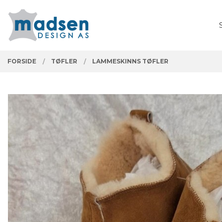
Gå
Lukk
PRODUKTER
til
innholdet
FORSIDE
TØFLER
LAMMESKINNS TØFLER