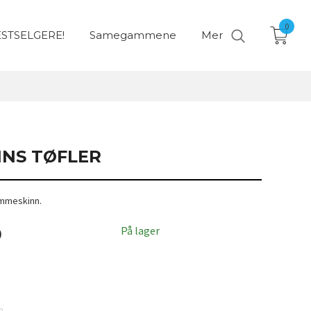
0
STSELGERE!
Samegammene
Mer
NS TØFLER
ammeskinn.
På lager
0