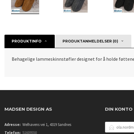
PRODUKTINFO
PRODUKTANMELDELSER (0)
Behagelige lammeskinnstøfler designet for å holde føttene
MADSEN DESIGN AS
DIN KONTO
E-
Adresse:
Welhavens vei 1, 4319 Sandnes
POSTADRESSE
Telefon:
51609550