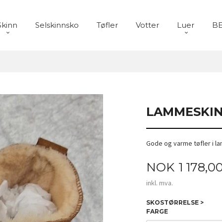
Skinn
Selskinnsko
Tøfler
Votter
Luer
BE
LAMMESKIN
Gode og varme tøfler i l
Pris
NOK
1 178,0
inkl. mva.
SKOSTØRRELSE >
FARGE